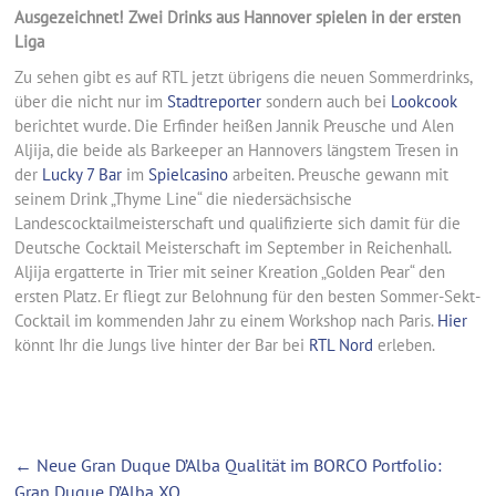
Ausgezeichnet! Zwei Drinks aus Hannover spielen in der ersten
Liga
Zu sehen gibt es auf RTL jetzt übrigens die neuen Sommerdrinks,
über die nicht nur im
Stadtreporter
sondern auch bei
Lookcook
berichtet wurde. Die Erfinder heißen Jannik Preusche und Alen
Aljija, die beide als Barkeeper an Hannovers längstem Tresen in
der
Lucky 7 Bar
im
Spielcasino
arbeiten. Preusche gewann mit
seinem Drink „Thyme Line“ die niedersächsische
Landescocktailmeisterschaft und qualifizierte sich damit für die
Deutsche Cocktail Meisterschaft im September in Reichenhall.
Aljija ergatterte in Trier mit seiner Kreation „Golden Pear“ den
ersten Platz. Er fliegt zur Belohnung für den besten Sommer-Sekt-
Cocktail im kommenden Jahr zu einem Workshop nach Paris.
Hier
könnt Ihr die Jungs live hinter der Bar bei
RTL Nord
erleben.
←
Neue Gran Duque D’Alba Qualität im BORCO Portfolio:
Gran Duque D’Alba XO