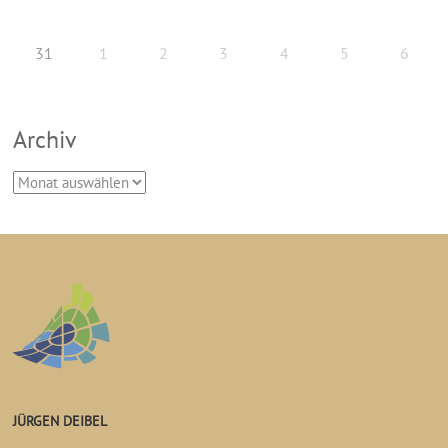
31
1
2
3
4
5
6
Archiv
JÜRGEN DEIBEL