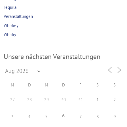
Tequila
Veranstaltungen
Whiskey
Whisky
Unsere nächsten Veranstaltungen
M
D
M
D
F
S
S
27
28
29
30
31
1
2
6
3
4
5
7
8
9