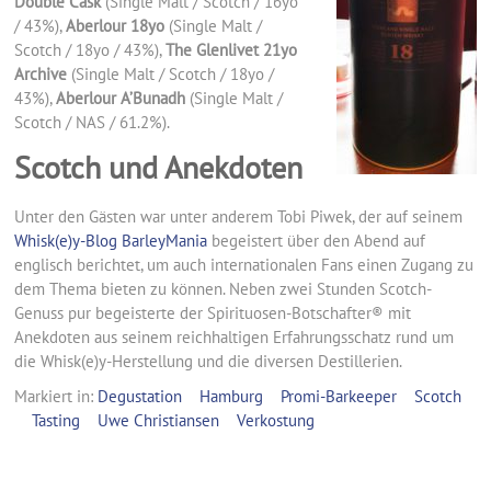
Double Cask
(Single Malt / Scotch / 16yo
/ 43%),
Aberlour 18yo
(Single Malt /
Scotch / 18yo / 43%),
The Glenlivet 21yo
Archive
(Single Malt / Scotch / 18yo /
43%),
Aberlour A’Bunadh
(Single Malt /
Scotch / NAS / 61.2%).
Scotch und
Anekdoten
Unter den Gästen war unter anderem Tobi Piwek, der auf seinem
Whisk(e)y-Blog BarleyMania
begeistert über den Abend auf
englisch berichtet, um auch internationalen Fans einen Zugang zu
dem Thema bieten zu können. Neben zwei Stunden Scotch-
Genuss pur begeisterte der Spirituosen-Botschafter® mit
Anekdoten aus seinem reichhaltigen Erfahrungsschatz rund um
die Whisk(e)y-Herstellung und die diversen Destillerien.
Markiert in:
Degustation
Hamburg
Promi-Barkeeper
Scotch
Tasting
Uwe Christiansen
Verkostung