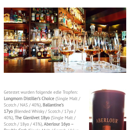
Getestet wurden folgende edle Tropfen:
Longmorn Distiller’s Choice
(Single Malt /
Scotch / NAS / 40%),
Ballantine’s
17yo
(Blended Whisky / Scotch / 17yo /
40%),
The Glenlivet 18yo
(Single Malt /
Scotch / 18yo / 43%),
Aberlour 16yo –