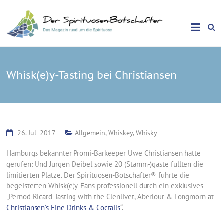
Das Magazin rund um die Spirituose
Spirituosen Botschafter
Whisk(e)y-Tasting bei Christiansen
26. Juli 2017
Allgemein
,
Whiskey
,
Whisky
Hamburgs bekannter Promi-Barkeeper Uwe Christiansen hatte
gerufen: Und Jürgen Deibel sowie 20 (Stamm-)gäste füllten die
limitierten Plätze. Der Spirituosen-Botschafter® führte die
begeisterten Whisk(e)y-Fans professionell durch ein exklusives
„Pernod Ricard Tasting with the Glenlivet, Aberlour & Longmorn at
Christiansen’s Fine Drinks & Coctails
“.