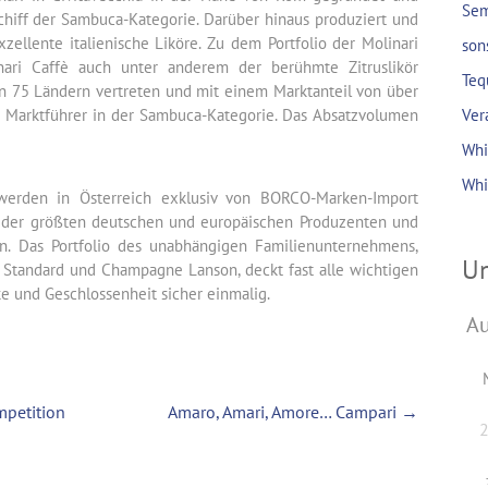
Sem
chiff der Sambuca-Kategorie. Darüber hinaus produziert und
ellente italienische Liköre. Zu dem Portfolio der Molinari
son
ari Caffè auch unter anderem der berühmte Zitruslikör
Teq
 in 75 Ländern vertreten und mit einem Marktanteil von über
e Marktführer in der Sambuca-Kategorie. Das Absatzvolumen
Ver
Whi
Whi
werden in Österreich exklusiv von BORCO-Marken-Import
ner der größten deutschen und europäischen Produzenten und
en. Das Portfolio des unabhängigen Familienunternehmens,
Un
an Standard und Champagne Lanson, deckt fast alle wichtigen
ke und Geschlossenheit sicher einmalig.
mpetition
Amaro, Amari, Amore… Campari
→