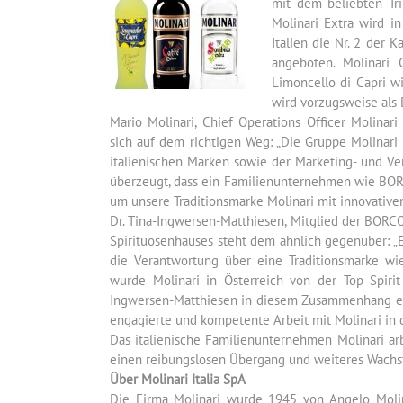
mit dem beliebten Tri
Molinari Extra wird in
Italien die Nr. 2 der 
angeboten. Molinari 
Limoncello di Capri wi
wird vorzugsweise als 
Mario Molinari, Chief Operations Officer Molin
sich auf dem richtigen Weg: „Die Gruppe Molinar
italienischen Marken sowie der Marketing- und Ver
überzeugt, dass ein Familienunternehmen wie BORCO
um unsere Traditionsmarke Molinari mit innovativen
Dr. Tina-Ingwersen-Matthiesen, Mitglied der BORC
Spirituosenhauses steht dem ähnlich gegenüber: „E
die Verantwortung über eine Traditionsmarke wi
wurde Molinari in Österreich von der Top Spirit V
Ingwersen-Matthiesen in diesem Zusammenhang eben
engagierte und kompetente Arbeit mit Molinari in 
Das italienische Familienunternehmen Molinari ar
einen reibungslosen Übergang und weiteres Wachst
Über Molinari Italia SpA
Die Firma Molinari wurde 1945 von Angelo Moli