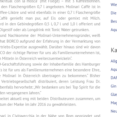
nkritual “con la mosca” (mit Fliege) – mit 3 Kaffeebohnen.
Wie
 den Flaschengrößen 0,7 l angeboten. Molinari Caffè ist in
Kaffee-Liköre und wird ebenfalls in einer 0,7 l Flaschengröße
Die
Caffè genießt man pur, auf Eis oder gemixt mit Milch.
Bes
rd in den Gebindegrößen 0,5 l, 0,7 l und 1,0 l offeriert und
Digestif oder als Longdrink mit Tonic Water getrunken.
Aqu
ari und Nachkomme der Molinari-Unternehmensgründer, weiß
i hat BORCO aufgrund der Erfahrung in der Vermarktung von
triebs-Expertise ausgewählt. Darüber hinaus sind wir davon
Ka
 der richtige Partner für uns als Familienunternehmen ist,
 Mitteln in Österreich weiterzuentwickeln“.
All
O-Geschäftsführung sowie der Inhaberfamilie des Hamburger
Aqu
s ist für uns als Familienunternehmen eine besondere Ehre,
e Molinari in Österreich übertragen zu bekommen.“ Bisher
DA
ertriebsgesellschaft distribuiert, deren Leistung Frau Dr.
Gin
falls hervorhebt: „Wir bedanken uns bei Top Spirit für die
den vergangenen Jahren.“
Gla
beitet aktuell eng mit beiden Distributeuren zusammen, um
Mag
um der Marke im Jahr 2016 zu gewährleisten.
Neu
nari in Civitavecchia in der Nähe von Rom gegründet und