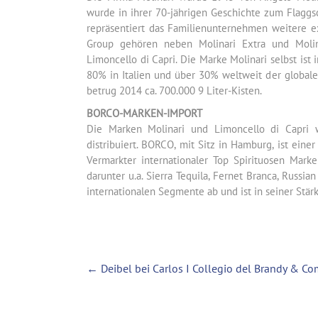
wurde in ihrer 70-jährigen Geschichte zum Flaggs
repräsentiert das Familienunternehmen weitere exz
Group gehören neben Molinari Extra und Molin
Limoncello di Capri. Die Marke Molinari selbst ist
80% in Italien und über 30% weltweit der global
betrug 2014 ca. 700.000 9 Liter-Kisten.
BORCO-MARKEN-IMPORT
Die Marken Molinari und Limoncello di Capri 
distribuiert. BORCO, mit Sitz in Hamburg, ist ei
Vermarkter internationaler Top Spirituosen Mark
darunter u.a. Sierra Tequila, Fernet Branca, Russi
internationalen Segmente ab und ist in seiner Stär
←
Deibel bei Carlos I Collegio del Brandy & Co