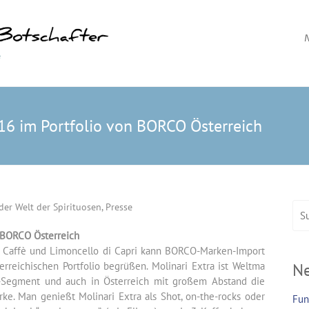
Das Magazin rund um die Spirituose
Spirituosen Bo
016 im Portfolio von BORCO Österreich
der Welt der Spirituosen
,
Presse
n BORCO Österreich
ri Caffè und Limoncello di Capri kann BORCO-Marken-Import
erreichischen Portfolio begrüßen. Molinari Extra ist Weltma
Ne
-Segment und auch in Österreich mit großem Abstand die
e. Man genießt Molinari Extra als Shot, on-the-rocks oder
Fun