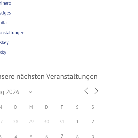
inare
stiges
uila
anstaltungen
skey
sky
sere nächsten Veranstaltungen
M
D
M
D
F
S
S
27
28
29
30
31
1
2
7
3
4
5
6
8
9