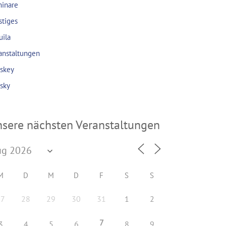
inare
stiges
uila
anstaltungen
skey
sky
sere nächsten Veranstaltungen
M
D
M
D
F
S
S
27
28
29
30
31
1
2
7
3
4
5
6
8
9