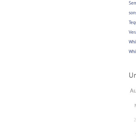
Sem
son
Teq
Ver
Whi
Whi
Un