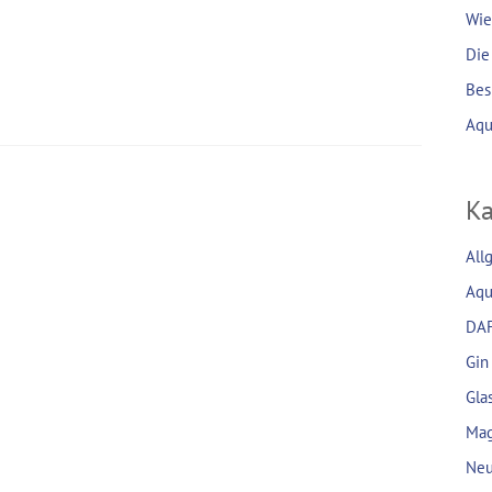
Wie
Die
Bes
Aqu
Ka
All
Aqu
DA
Gin
Gla
Mag
Neu