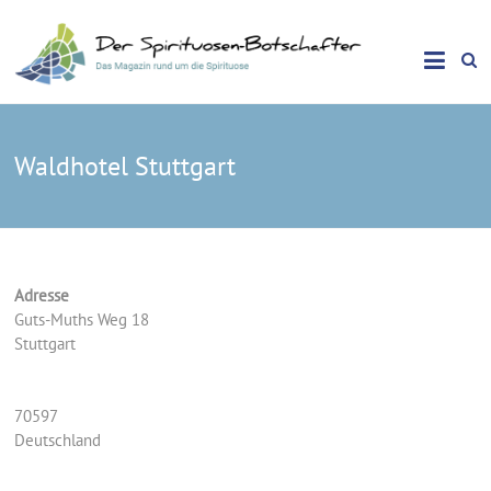
Das Magazin rund um die Spirituose
Spirituosen Botschafter
Waldhotel Stuttgart
Adresse
Guts-Muths Weg 18
Stuttgart
70597
Deutschland