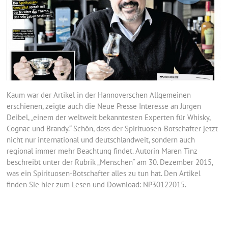
Kaum war der Artikel in der Hannoverschen Allgemeinen
erschienen, zeigte auch die Neue Presse Interesse an Jürgen
Deibel, „einem der weltweit bekanntesten Experten für Whisky,
Cognac und Brandy.“ Schön, dass der Spirituosen-Botschafter jetzt
nicht nur international und deutschlandweit, sondern auch
regional immer mehr Beachtung findet. Autorin Maren Tinz
beschreibt unter der Rubrik „Menschen“ am 30. Dezember 2015,
was ein Spirituosen-Botschafter alles zu tun hat. Den Artikel
finden Sie hier zum Lesen und Download: NP30122015.