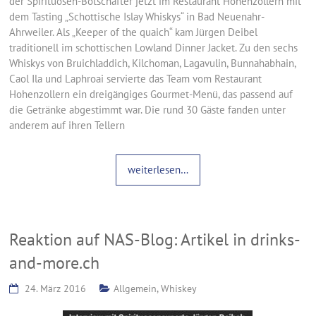
der Spirituosen-Botschafter jetzt im Restaurant Hohenzollern mit
dem Tasting „Schottische Islay Whiskys“ in Bad Neuenahr-
Ahrweiler. Als „Keeper of the quaich“ kam Jürgen Deibel
traditionell im schottischen Lowland Dinner Jacket. Zu den sechs
Whiskys von Bruichladdich, Kilchoman, Lagavulin, Bunnahabhain,
Caol Ila und Laphroai servierte das Team vom Restaurant
Hohenzollern ein dreigängiges Gourmet-Menü, das passend auf
die Getränke abgestimmt war. Die rund 30 Gäste fanden unter
anderem auf ihren Tellern
weiterlesen…
Reaktion auf NAS-Blog: Artikel in drinks-
and-more.ch
24. März 2016
Allgemein
,
Whiskey