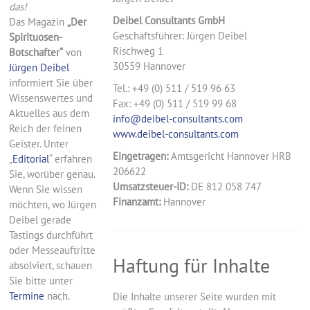
das!
Deibel Consultants GmbH
Das Magazin
„Der
Geschäftsführer: Jürgen Deibel
Spirituosen-
Rischweg 1
Botschafter“
von
30559 Hannover
Jürgen Deibel
informiert Sie über
Tel.: +49 (0) 511 / 519 96 63
Wissenswertes und
Fax: +49 (0) 511 / 519 99 68
Aktuelles aus dem
info@deibel-consultants.com
Reich der feinen
www.deibel-consultants.com
Geister. Unter
Eingetragen:
Amtsgericht Hannover HRB
„
Editorial
“ erfahren
206622
Sie, worüber genau.
Umsatzsteuer-ID:
DE 812 058 747
Wenn Sie wissen
Finanzamt:
Hannover
möchten, wo Jürgen
Deibel gerade
Tastings durchführt
oder Messeauftritte
Haftung für Inhalte
absolviert, schauen
Sie bitte unter
Termine
nach.
Die Inhalte unserer Seite wurden mit