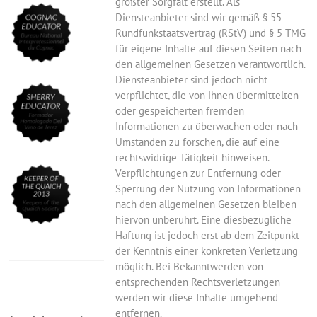
größter Sorgfalt erstellt. Als
Diensteanbieter sind wir gemäß § 55
Rundfunkstaatsvertrag (RStV) und § 5 TMG
für eigene Inhalte auf diesen Seiten nach
den allgemeinen Gesetzen verantwortlich.
Diensteanbieter sind jedoch nicht
verpflichtet, die von ihnen übermittelten
oder gespeicherten fremden
Informationen zu überwachen oder nach
Umständen zu forschen, die auf eine
rechtswidrige Tätigkeit hinweisen.
Verpflichtungen zur Entfernung oder
Sperrung der Nutzung von Informationen
nach den allgemeinen Gesetzen bleiben
hiervon unberührt. Eine diesbezügliche
Haftung ist jedoch erst ab dem Zeitpunkt
der Kenntnis einer konkreten Verletzung
möglich. Bei Bekanntwerden von
entsprechenden Rechtsverletzungen
werden wir diese Inhalte umgehend
entfernen.