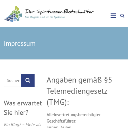
Das Magazin rund um die Spirituose
Spirituosen Botschafter
Impressum
Angaben gemäß §5
Telemediengesetz
(TMG):
Was erwartet
Sie hier?
Alleinvertretungsberechtigter
Geschäftsführer:
Ein Blog? – Mehr als
Jürgen Deibel