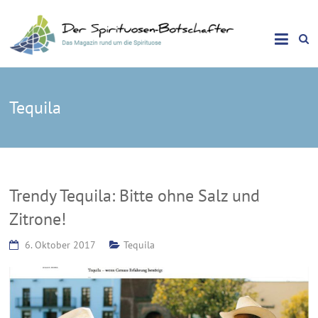
Das Magazin rund um die Spirituose
Spirituosen Botschafter
Tequila
Trendy Tequila: Bitte ohne Salz und
Zitrone!
6. Oktober 2017
Tequila